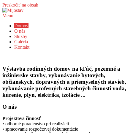
Preskočiť na obsah
Menu
stavebno-obchodná spoločnosť
Mijostav
Domov
O nás
Služby
Galéria
Kontakt
Výstavba rodinných domov na kľúč, pozemné a
inžinierske stavby, vykonávanie bytových,
občianskych, dopravných a priemyselných stavieb,
vykonávanie profesných stavebných činností voda,
kúrenie, plyn, elektrika, izolácie ...
O nás
Projektová činnosť
• odborné poradenstvo pri realizácii
• spracovanie rozpočtovej dokumentácie